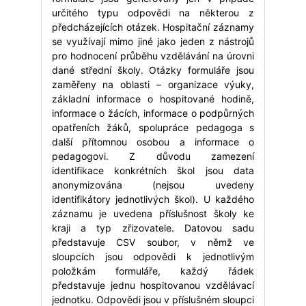
určitého typu odpovědi na některou z
předcházejících otázek. Hospitační záznamy
se využívají mimo jiné jako jeden z nástrojů
pro hodnocení průběhu vzdělávání na úrovni
dané střední školy. Otázky formuláře jsou
zaměřeny na oblasti – organizace výuky,
základní informace o hospitované hodině,
informace o žácích, informace o podpůrných
opatřeních žáků, spolupráce pedagoga s
další přítomnou osobou a informace o
pedagogovi. Z důvodu zamezení
identifikace konkrétních škol jsou data
anonymizována (nejsou uvedeny
identifikátory jednotlivých škol). U každého
záznamu je uvedena příslušnost školy ke
kraji a typ zřizovatele. Datovou sadu
představuje CSV soubor, v němž ve
sloupcích jsou odpovědi k jednotlivým
položkám formuláře, každý řádek
představuje jednu hospitovanou vzdělávací
jednotku. Odpovědi jsou v příslušném sloupci