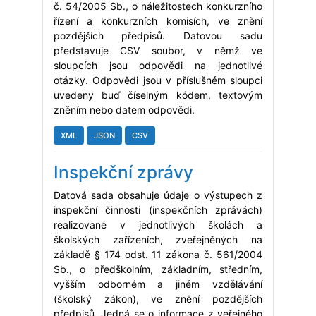
č. 54/2005 Sb., o náležitostech konkurzního
řízení a konkurzních komisích, ve znění
pozdějších předpisů. Datovou sadu
představuje CSV soubor, v němž ve
sloupcích jsou odpovědi na jednotlivé
otázky. Odpovědi jsou v příslušném sloupci
uvedeny buď číselným kódem, textovým
zněním nebo datem odpovědi.
XML
JSON
CSV
Inspekční zprávy
Datová sada obsahuje údaje o výstupech z
inspekční činnosti (inspekčních zprávách)
realizované v jednotlivých školách a
školských zařízeních, zveřejněných na
základě § 174 odst. 11 zákona č. 561/2004
Sb., o předškolním, základním, středním,
vyšším odborném a jiném vzdělávání
(školský zákon), ve znění pozdějších
předpisů. Jedná se o informace z veřejného