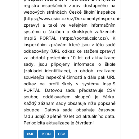
registru inspekčních zpráv dostupného na
webových stránkách České školní inspekce
(https://www.csicr.cz/cz/Dokumenty/Inspekcni-
zpravy) a také ve veřejném informačním
systému o školách a školských zařízeních
InspIS PORTÁL (https://portal.csicr.cz/). K
inspekčním zprávám, které jsou v této sadě
odkazovány (URL odkaz ke stažení zprávy)
za období posledních 10 let od aktualizace
sady, jsou připojeny informace o škole
(základní identifikace), o období realizace
související inspekční činnosti a dále pak URL
odkaz na profil školy v systému InspIS
PORTÁL. Datovou sadu představuje CSV
soubor, oddělovačem sloupců je čárka.
Každý záznam sady obsahuje níže popsané
sloupce. Datová sada obsahuje časovou
řadu údajů zpětně 10 let od aktuálního data.
Periodicita aktualizace je čtvrtletní.
XML
JSON
CSV