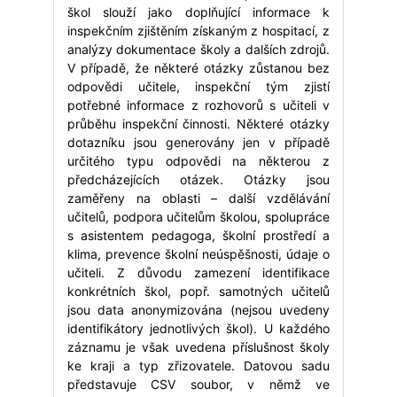
škol slouží jako doplňující informace k
inspekčním zjištěním získaným z hospitací, z
analýzy dokumentace školy a dalších zdrojů.
V případě, že některé otázky zůstanou bez
odpovědi učitele, inspekční tým zjistí
potřebné informace z rozhovorů s učiteli v
průběhu inspekční činnosti. Některé otázky
dotazníku jsou generovány jen v případě
určitého typu odpovědi na některou z
předcházejících otázek. Otázky jsou
zaměřeny na oblasti – další vzdělávání
učitelů, podpora učitelům školou, spolupráce
s asistentem pedagoga, školní prostředí a
klima, prevence školní neúspěšnosti, údaje o
učiteli. Z důvodu zamezení identifikace
konkrétních škol, popř. samotných učitelů
jsou data anonymizována (nejsou uvedeny
identifikátory jednotlivých škol). U každého
záznamu je však uvedena příslušnost školy
ke kraji a typ zřizovatele. Datovou sadu
představuje CSV soubor, v němž ve