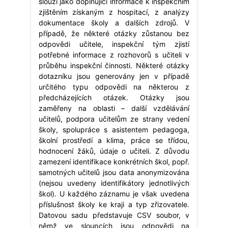
slouží jako doplňující informace k inspekčním
zjištěním získaným z hospitací, z analýzy
dokumentace školy a dalších zdrojů. V
případě, že některé otázky zůstanou bez
odpovědi učitele, inspekční tým zjistí
potřebné informace z rozhovorů s učiteli v
průběhu inspekční činnosti. Některé otázky
dotazníku jsou generovány jen v případě
určitého typu odpovědi na některou z
předcházejících otázek. Otázky jsou
zaměřeny na oblasti – další vzdělávání
učitelů, podpora učitelům ze strany vedení
školy, spolupráce s asistentem pedagoga,
školní prostředí a klima, práce se třídou,
hodnocení žáků, údaje o učiteli. Z důvodu
zamezení identifikace konkrétních škol, popř.
samotných učitelů jsou data anonymizována
(nejsou uvedeny identifikátory jednotlivých
škol). U každého záznamu je však uvedena
příslušnost školy ke kraji a typ zřizovatele.
Datovou sadu představuje CSV soubor, v
němž ve sloupcích jsou odpovědi na