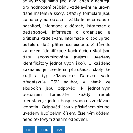
se využívají mimo jiné jako jeden z nástrojů
pro hodnocení průběhu vzdělávání na úrovni
dané mateřské školy. Otázky formuláře jsou
zaměřeny na oblasti – základní informace o
hospitaci, informace o dětech, informace o
pedagogovi, informace o organizaci a
průběhu vzdělávání, informace o spolupráci
učitele s další přítomnou osobou. Z důvodu
zamezení identifikace konkrétních škol jsou
data anonymizována (nejsou uvedeny
identifikátory jednotlivých škol). U každého
záznamu je uvedena příslušnost školy ke
kraji a typ zřizovatele. Datovou sadu
představuje CSV soubor, v němž ve
sloupcích jsou odpovědi k jednotlivým
položkám formuláře, každý řádek
představuje jednu hospitovanou vzdělávací
jednotku. Odpovědi jsou v příslušném sloupci
uvedeny buď celým číslem, číselným kódem,
nebo textovým zněním odpovědi.
XML
JSON
CSV