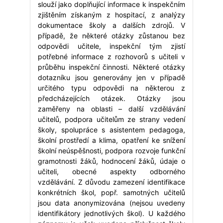
slouží jako doplňující informace k inspekčním
zjištěním získaným z hospitací, z analýzy
dokumentace školy a dalších zdrojů. V
případě, že některé otázky zůstanou bez
odpovědi učitele, inspekční tým zjistí
potřebné informace z rozhovorů s učiteli v
průběhu inspekční činnosti. Některé otázky
dotazníku jsou generovány jen v případě
určitého typu odpovědi na některou z
předcházejících otázek. Otázky jsou
zaměřeny na oblasti – další vzdělávání
učitelů, podpora učitelům ze strany vedení
školy, spolupráce s asistentem pedagoga,
školní prostředí a klima, opatření ke snížení
školní neúspěšnosti, podpora rozvoje funkční
gramotnosti žáků, hodnocení žáků, údaje o
učiteli, obecné aspekty odborného
vzdělávání. Z důvodu zamezení identifikace
konkrétních škol, popř. samotných učitelů
jsou data anonymizována (nejsou uvedeny
identifikátory jednotlivých škol). U každého