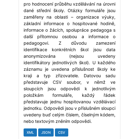
pro hodnocení průběhu vzdělávání na úrovni
dané střední školy. Otázky formuláře jsou
zaměřeny na oblasti – organizace výuky,
základní informace o hospitované hodině,
informace o žácích, spolupráce pedagoga s
další přítomnou osobou a informace o
pedagogovi. Z důvodu zamezení
identifikace konkrétních škol jsou data
anonymizována (nejsou uvedeny
identifikátory jednotlivých škol). U každého
záznamu je uvedena příslušnost školy ke
kraji a typ zřizovatele. Datovou sadu
představuje CSV soubor, v němž ve
sloupcích jsou odpovědi k jednotlivým
položkám formuláře, každý řádek
představuje jednu hospitovanou vzdělávací
jednotku. Odpovědi jsou v příslušném sloupci
uvedeny buď celým číslem, číselným kódem,
nebo textovým zněním odpovědi.
XML
JSON
CSV