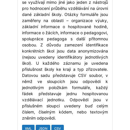
se využívají mimo jiné jako jeden z nástrojů
pro hodnocení průběhu vzdělávání na úrovni
dané základní školy. Otázky formuláře jsou
zaměřeny na oblasti – organizace výuky,
základní informace o hospitované hodině,
informace o žácích, informace o pedagogovi,
spolupráce pedagoga s další přítomnou
osobou. Z důvodu zamezení identifikace
konkrétních škol jsou data anonymizována
(nejsou uvedeny identifikátory jednotlivých
škol). U každého záznamu je uvedena
příslušnost školy ke kraji a typ zřizovatele.
Datovou sadu představuje CSV soubor, v
němž ve sloupcích jsou odpovědi k
jednotlivým položkám formuláře, každý
řádek představuje jednu hospitovanou
vzdělávací jednotku. Odpovědi jsou v
příslušném sloupci uvedeny buď celým
číslem, číselným kódem, nebo textovým
zněním odpovědi.
XML
JSON
CSV