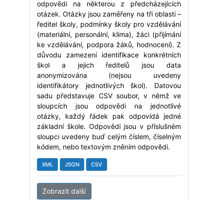
odpovědi na některou z předcházejících
otázek. Otázky jsou zaměřeny na tři oblasti –
ředitel školy, podmínky školy pro vzdělávání
(materiální, personální, klima), žáci (přijímání
ke vzdělávání, podpora žáků, hodnocení). Z
důvodu zamezení identifikace konkrétních
škol a jejich ředitelů jsou data
anonymizována (nejsou uvedeny
identifikátory jednotlivých škol). Datovou
sadu představuje CSV soubor, v němž ve
sloupcích jsou odpovědi na jednotlivé
otázky, každý řádek pak odpovídá jedné
základní škole. Odpovědi jsou v příslušném
sloupci uvedeny buď celým číslem, číselným
kódem, nebo textovým zněním odpovědi.
XML
JSON
CSV
Zobrazit další