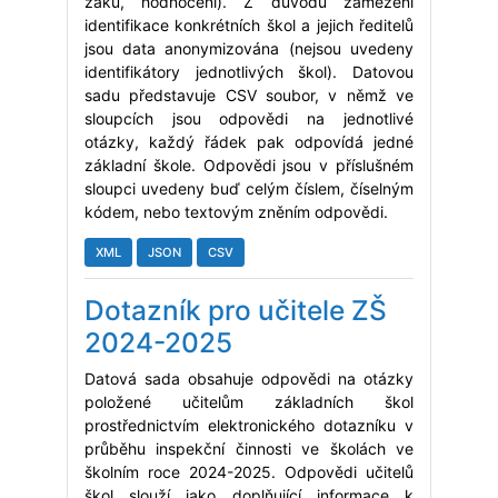
žáků, hodnocení). Z důvodu zamezení
identifikace konkrétních škol a jejich ředitelů
jsou data anonymizována (nejsou uvedeny
identifikátory jednotlivých škol). Datovou
sadu představuje CSV soubor, v němž ve
sloupcích jsou odpovědi na jednotlivé
otázky, každý řádek pak odpovídá jedné
základní škole. Odpovědi jsou v příslušném
sloupci uvedeny buď celým číslem, číselným
kódem, nebo textovým zněním odpovědi.
XML
JSON
CSV
Dotazník pro učitele ZŠ
2024-2025
Datová sada obsahuje odpovědi na otázky
položené učitelům základních škol
prostřednictvím elektronického dotazníku v
průběhu inspekční činnosti ve školách ve
školním roce 2024-2025. Odpovědi učitelů
škol slouží jako doplňující informace k