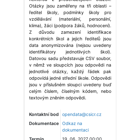
Otázky jsou zaměřeny na tři oblasti –
ředitel školy, podmínky školy pro
vzdělávání (materiální, personální,
klima), žáci (podpora žáků, hodnocení).
Z důvodu zamezení identifikace
konkrétních škol a jejich ředitelů jsou
data anonymizována (nejsou uvedeny
identifikátory jednotlivých škol).
Datovou sadu představuje CSV soubor,
v němž ve sloupcích jsou odpovědi na
jednotlivé otázky, každý řádek pak
odpovídá jedné střední škole. Odpovědi
jsou v příslušném sloupci uvedeny buď
celým číslem, číselným kódem, nebo
textovým zněním odpovědi.
Kontaktní bod
opendata@csicr.cz
Dokumentace
Odkaz na
dokumentaci
Termín
19. 06. 2027 00:00