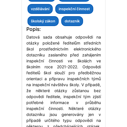
vzdělávání
inspekční činnost
školský zákon
dotazník
Popis:
Datová sada obsahuje odpovědi na
otázky položené ředitelům středních
škol prostřednictvím elektronického
dotazníku zaslaného před zahájením
inspekční činnosti ve školách ve
školním roce 2021-2022. Odpovědi
ředitelů škol slouží pro předběžnou
orientaci a přípravu inspekčních týmů
na inspekční návštěvu školy. V případě,
že některé otázky zůstanou bez
odpovědi ředitele, inspekční tým zjistí
potřebné informace v průběhu
inspekční činnosti. Některé otázky
dotazníku jsou generovány jen v
případě určitého typu odpovědi na
některou z předcházejících otázek.