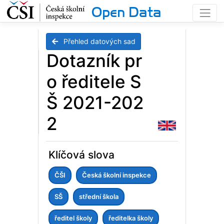
Open Data
Přehled datových sad
Dotazník pr
o ředitele S
Š 2021-202
2
Klíčová slova
ČŠI
Česká školní inspekce
SŠ
střední škola
ředitel školy
ředitelka školy