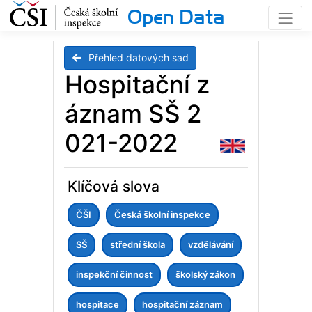
Open Data
Přehled datových sad
Hospitační z
áznam SŠ 2
021-2022
Klíčová slova
ČŠI
Česká školní inspekce
SŠ
střední škola
vzdělávání
inspekční činnost
školský zákon
hospitace
hospitační záznam