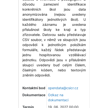
důvodu zamezení identifikace
konkrétních škol jsou data
anonymizována (nejsou uvedeny
identifikátory jednotlivých škol). U
každého záznamu je uvedena
příslušnost školy ke kraji a typ
zřizovatele. Datovou sadu představuje
CSV soubor, v němž ve sloupcích jsou
odpovědi k jednotlivým položkám
formuláře, každý řádek představuje
jednu hospitovanou vzdělávací
jednotku. Odpovědi jsou v příslušném
sloupci uvedeny buď celým číslem,
číselným kódem, nebo textovým
zněním odpovědi.
Kontaktní bod
opendata@csicr.cz
Dokumentace
Odkaz na
dokumentaci
Termín
19. 06. 2027 00:00