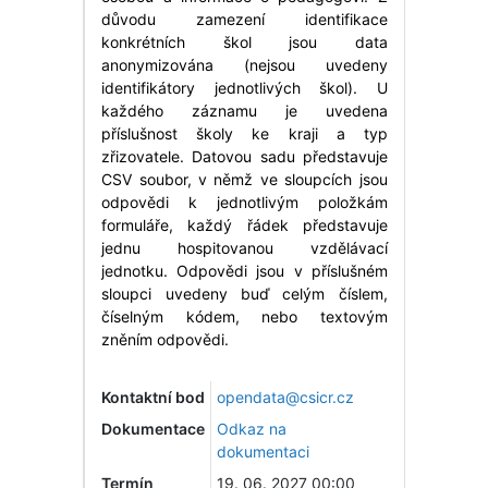
důvodu zamezení identifikace
konkrétních škol jsou data
anonymizována (nejsou uvedeny
identifikátory jednotlivých škol). U
každého záznamu je uvedena
příslušnost školy ke kraji a typ
zřizovatele. Datovou sadu představuje
CSV soubor, v němž ve sloupcích jsou
odpovědi k jednotlivým položkám
formuláře, každý řádek představuje
jednu hospitovanou vzdělávací
jednotku. Odpovědi jsou v příslušném
sloupci uvedeny buď celým číslem,
číselným kódem, nebo textovým
zněním odpovědi.
Kontaktní bod
opendata@csicr.cz
Dokumentace
Odkaz na
dokumentaci
Termín
19. 06. 2027 00:00