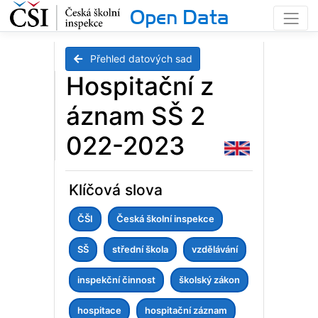
Open Data
Přehled datových sad
Hospitační z
áznam SŠ 2
022-2023
Klíčová slova
ČŠI
Česká školní inspekce
SŠ
střední škola
vzdělávání
inspekční činnost
školský zákon
hospitace
hospitační záznam